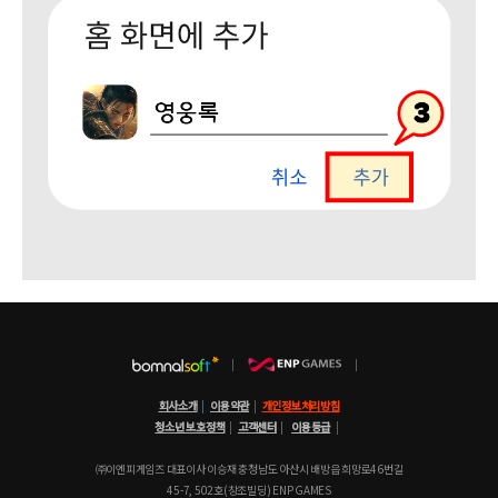
회사소개
|
이용약관
|
개인정보처리방침
청소년 보호정책
|
고객센터
|
이용등급
|
㈜이엔피게임즈 대표이사 이승재 충청남도 아산시 배방읍 희망로46번길
45-7, 502호(창조빌딩) ENP GAMES