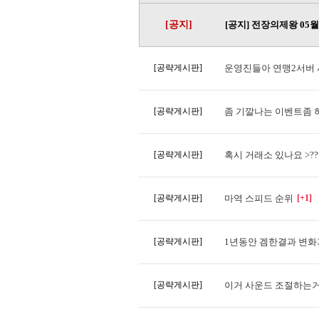
[공지]
[공지] 전장의제왕 05
[공략게시판]
운영진들아 연맹2서버
[공략게시판]
좀 기깔나는 이벤트좀 
[공략게시판]
혹시 거래소 있나요 >?
[공략게시판]
마역 스피드 순위
[+1]
[공략게시판]
1년동안 겜한결과 변화
[공략게시판]
이거 사운드 조절하는거