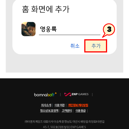
회사소개
|
이용약관
|
개인정보처리방침
청소년 보호정책
|
고객센터
|
이용등급
|
㈜이엔피게임즈 대표이사 이승재 충청남도 아산시 배방읍 희망로46번길
45-7, 502호(창조빌딩) ENP GAMES